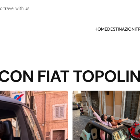
o travel with us!
HOME
DESTINAZIONI
T
CON FIAT TOPOLI