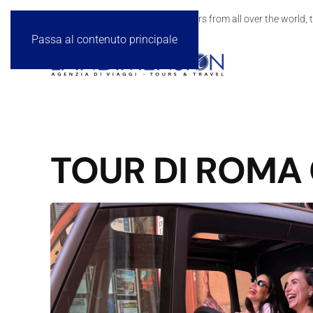
We are looking for passionate travelers from all over the world, t
Passa al contenuto principale
TOUR DI ROMA 